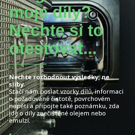
moje díly?
Nechte si to
otestovat...
Nechte rozhodnout výsledky, ne
sliby.
Stačí nám poslat vzorky dílů, informaci
o požadované čistotě, povrchovém
napětí a připojte také poznámku, zda
jde o díly znečištěné olejem nebo
emulzí.