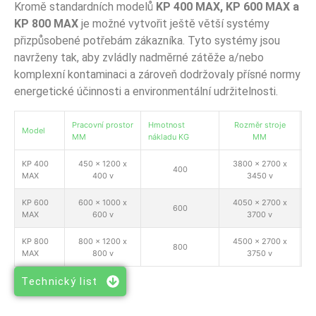
Kromě standardních modelů
KP 400 MAX, KP 600 MAX a
KP 800 MAX
je možné vytvořit ještě větší systémy
přizpůsobené potřebám zákazníka. Tyto systémy jsou
navrženy tak, aby zvládly nadměrné zátěže a/nebo
komplexní kontaminaci a zároveň dodržovaly přísné normy
energetické účinnosti a environmentální udržitelnosti.
Pracovní prostor
Hmotnost
Rozměr stroje
Cy
Model
MM
nákladu KG
MM
ho
KP 400
450 x 1200 x
3800 x 2700 x
400
MAX
400 v
3450 v
KP 600
600 x 1000 x
4050 x 2700 x
600
MAX
600 v
3700 v
KP 800
800 x 1200 x
4500 x 2700 x
800
MAX
800 v
3750 v
Technický list