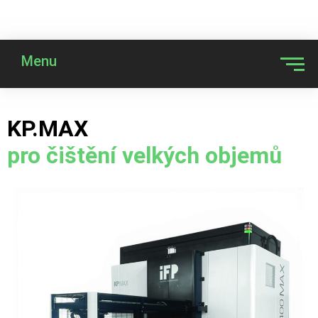
Menu
KP.MAX
pro čištění velkých objemů