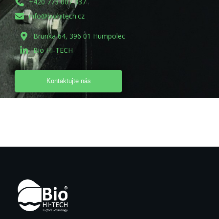
+420 773 007 337
info@biohitech.cz
Brunka 64, 396 01 Humpolec
Bio HI-TECH
Kontaktujte nás