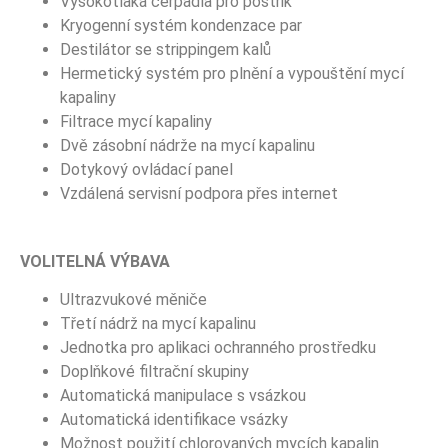
Vysokotlaká čerpadla pro postřik
Kryogenní systém kondenzace par
Destilátor se strippingem kalů
Hermetický systém pro plnění a vypouštění mycí
kapaliny
Filtrace mycí kapaliny
Dvě zásobní nádrže na mycí kapalinu
Dotykový ovládací panel
Vzdálená servisní podpora přes internet
VOLITELNÁ VÝBAVA
Ultrazvukové měniče
Třetí nádrž na mycí kapalinu
Jednotka pro aplikaci ochranného prostředku
Doplňkové filtrační skupiny
Automatická manipulace s vsázkou
Automatická identifikace vsázky
Možnost použití chlorovaných mycích kapalin