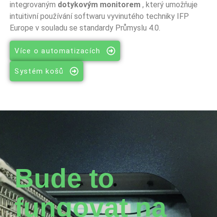
integrovaným
dotykovým monitorem
, který umožňuje
intuitivní používání softwaru vyvinutého techniky IFP
Europe v souladu se standardy Průmyslu 4.0.
Více o automatizacích
Systém košů
Bude to
fungovat na