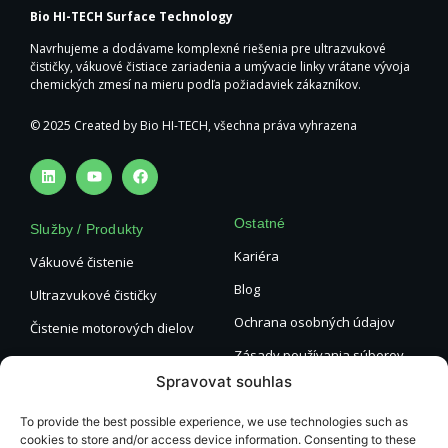
Bio HI-TECH Surface Technology
Navrhujeme a dodávame komplexné riešenia pre ultrazvukové
čističky, vákuové čistiace zariadenia a umývacie linky vrátane vývoja
chemických zmesí na mieru podľa požiadaviek zákazníkov.
© 2025 Created by Bio HI-TECH, všechna práva vyhrazena
Ostatné
Služby / Produkty
Kariéra
Vákuové čistenie
Blog
Ultrazvukové čističky
Ochrana osobných údajov
Čistenie motorových dielov
Zásady používania súborov
Odlakovanie
cookie
Spravovat souhlas
Generálne čistenie strojov
Obchodné podmienky
To provide the best possible experience, we use technologies such as
Kontakty
cookies to store and/or access device information. Consenting to these