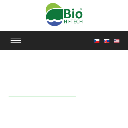
Vakuové mycí
stroje řada KP.MAX
Čištění v modifikovaných alkoholech a
uhlovodících