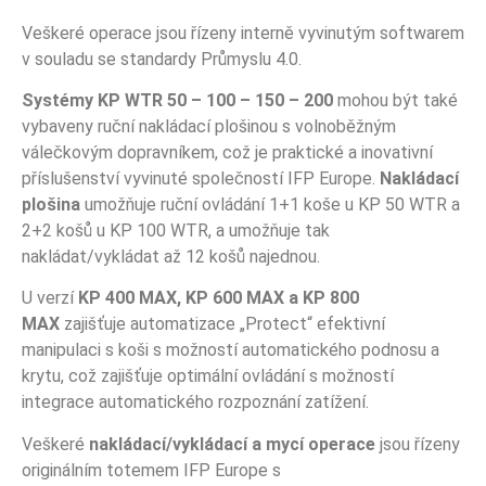
Veškeré operace jsou řízeny interně vyvinutým softwarem
v souladu se standardy Průmyslu 4.0.
Systémy KP WTR 50 – 100 – 150 – 200
mohou být také
vybaveny ruční nakládací plošinou s volnoběžným
válečkovým dopravníkem, což je praktické a inovativní
příslušenství vyvinuté společností IFP Europe.
Nakládací
plošina
umožňuje ruční ovládání 1+1 koše u KP 50 WTR a
2+2 košů u KP 100 WTR, a umožňuje tak
nakládat/vykládat až 12 košů najednou.
U verzí
KP 400 MAX, KP 600 MAX a KP 800
MAX
zajišťuje automatizace „Protect“ efektivní
manipulaci s koši s možností automatického podnosu a
krytu, což zajišťuje optimální ovládání s možností
integrace automatického rozpoznání zatížení.
Veškeré
nakládací/vykládací a mycí operace
jsou řízeny
originálním totemem IFP Europe s