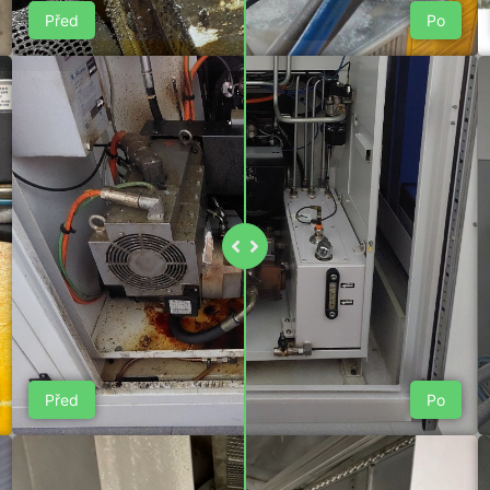
Před
Po
Před
Po