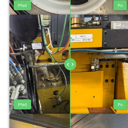
Před
Po
Před
Po