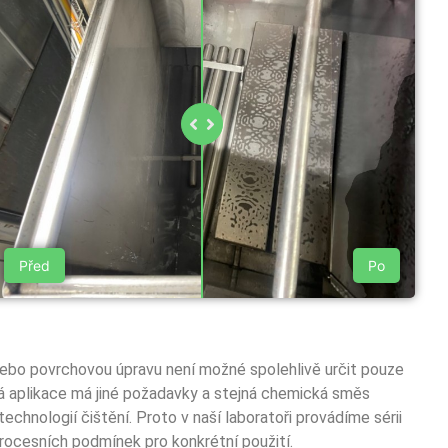
Před
Po
ebo povrchovou úpravu není možné spolehlivě určit pouze
á aplikace má jiné požadavky a stejná chemická směs
echnologií čištění. Proto v naší laboratoři provádíme sérii
rocesních podmínek pro konkrétní použití.