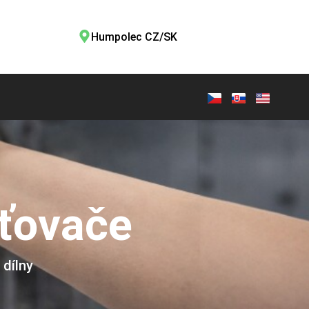
Humpolec CZ/SK
šťovače
 dílny