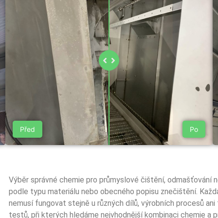
Před
Po
Výběr správné chemie pro průmyslové čištění, odmašťování n
podle typu materiálu nebo obecného popisu znečištění. Každ
nemusí fungovat stejně u různých dílů, výrobních procesů ani t
testů, při kterých hledáme nejvhodnější kombinaci chemie a p