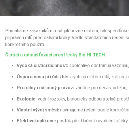
Pomáháme zákazníkům řešit jak běžné čištění, tak specifické
přípravou dílů před dalšími kroky. Vedle standardních řešení
konkrétního použití.
Čistící a odmašťovací prostředky Bio HI-TECH
Vysoká čisticí účinnost:
spolehlivě odstraňují vazelínu
Úspora času při údržbě:
zrychlují čištění dílů, zařízen
Pro dílny i náročný provoz:
vhodné pro servis, údržbu, 
Ekologie:
vodní roztoky, biologicky odbouratelné prost
Vlastní vývoj směsí:
navrhujeme řešení podle konkrétníh
Efektivní aplikace:
postřik při stlačení i uvolnění páčky 