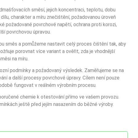
odmašťovacích směsí, jejich koncentraci, teplotu, dobu
dílu, charakter a míru znečištění, požadovanou úroveň
aké požadované povrchové napětí, ochrana proti korozi,
lší povrchovou úpravou.
ou směs a pomůžeme nastavit celý proces čištění tak, aby
žňuje porovnat více variant a ověřit, zda je vhodnější
měsi na míru.
ovozní podmínky a požadovaný výsledek. Zaměřujeme se na
vání a další procesy povrchové úpravy. Cílem není pouze
uhodobě fungovat v reálném výrobním procesu.
oporučené chemie k otestování přímo ve vašem provozu.
mínkách ještě před jejím nasazením do běžné výroby.