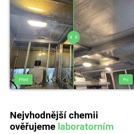
Před
Po
Nejvhodnější chemii
ověřujeme
laboratorním