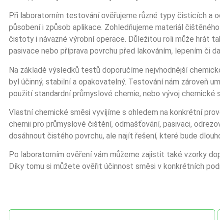
Při laboratorním testování ověřujeme různé typy čisticích a 
působení i způsob aplikace. Zohledňujeme materiál čištěného 
čistoty i návazné výrobní operace. Důležitou roli může hrát t
pasivace nebo příprava povrchu před lakováním, lepením či da
Na základě výsledků testů doporučíme nejvhodnější chemick
byl účinný, stabilní a opakovatelný. Testování nám zároveň umo
použití standardní průmyslové chemie, nebo vývoj chemické s
Vlastní chemické směsi vyvíjíme s ohledem na konkrétní pr
chemii pro průmyslové čištění, odmašťování, pasivaci, odrezo
dosáhnout čistého povrchu, ale najít řešení, které bude dlo
Po laboratorním ověření vám můžeme zajistit také vzorky d
Díky tomu si můžete ověřit účinnost směsi v konkrétních pod