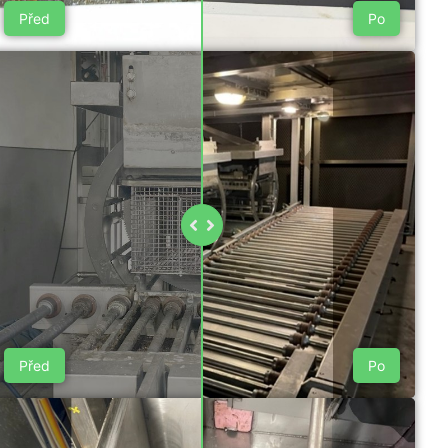
Před
Po
Před
Po