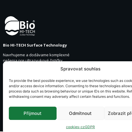
Bio HI-TECH Surface Technology
Navrhujeme a dodávame komplexné
riešenia pre ultrazvukové čističky,
vákuové čistiace zariadenia a
Spravovat souhlas
umývacie linky vrátane vývoja
chemických zmesí na mieru podľa
To provide the best possible experience, we use technologies such as cooki
požiadaviek zákazníkov.
and/or access device information. Consenting to these technologies allows
process data such as browsing behaviour or unique IDs on this website. Ref
© 2025 Created by Bio HI-TECH, všechna práva vyhrazena
withdrawing consent may adversely affect certain features and functions.
Přijmout
Odmítnout
Zobrazit p
cookies-cz
GDPR