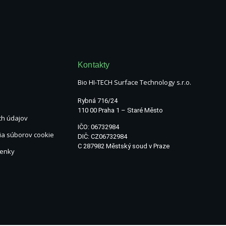
Kontakty
Bio HI-TECH Surface Technology s.r.o.
Rybná 716/24
110 00 Praha 1 – Staré Město
h údajov
IČO: 06732984
ia súborov cookie
DIČ: CZ06732984
C 287982 Městský soud v Praze
enky