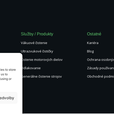
Služby / Produkty
Ostatné
Vákuové čistenie
Kariéra
Ultrazvukové čističky
Blog
Čistenie motorových dielov
Ochrana osobnýc
Odlakovanie
Zásady používan
es to store
 us to
Generálne čistenie strojov
Obchodné podmi
using or
ředvolby