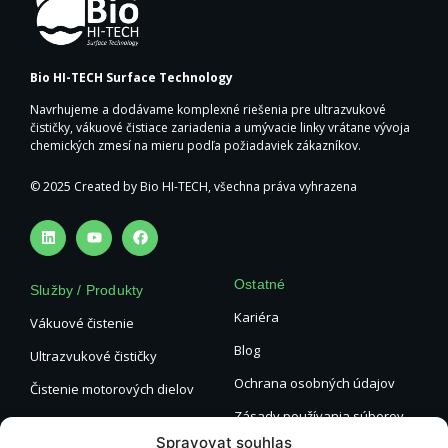
Bio HI-TECH Surface Technology
Navrhujeme a dodávame komplexné riešenia pre ultrazvukové
čističky, vákuové čistiace zariadenia a umývacie linky vrátane vývoja
chemických zmesí na mieru podľa požiadaviek zákazníkov.
© 2025 Created by Bio HI-TECH, všechna práva vyhrazena
Ostatné
Služby / Produkty
Kariéra
Vákuové čistenie
Blog
Ultrazvukové čističky
Ochrana osobných údajov
Čistenie motorových dielov
Zásady používania súborov
Odlakovanie
cookie
Spravovat souhlas